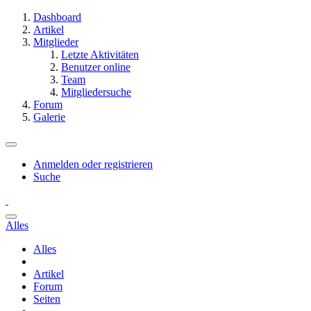
Dashboard
Artikel
Mitglieder
Letzte Aktivitäten
Benutzer online
Team
Mitgliedersuche
Forum
Galerie
Anmelden oder registrieren
Suche
Alles
Alles
Artikel
Forum
Seiten