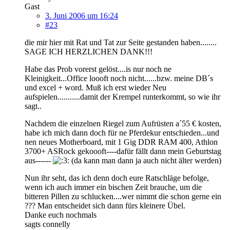
Gast
3. Juni 2006 um 16:24
#23
die mir hier mit Rat und Tat zur Seite gestanden haben........
SAGE ICH HERZLICHEN DANK!!!
Habe das Prob vorerst gelöst....is nur noch ne
Kleinigkeit...Office loooft noch nicht......bzw. meine DB´s
und excel + word. Muß ich erst wieder Neu
aufspielen...........damit der Krempel runterkommt, so wie ihr
sagt..
Nachdem die einzelnen Riegel zum Aufrüsten a´55 € kosten,
habe ich mich dann doch für ne Pferdekur entschieden...und
nen neues Motherboard, mit 1 Gig DDR RAM 400, Athlon
3700+ ASRock gekoooft----dafür fällt dann mein Geburtstag
aus------
(da kann man dann ja auch nicht älter werden)
Nun ihr seht, das ich denn doch eure Ratschläge befolge,
wenn ich auch immer ein bischen Zeit brauche, um die
bitteren Pillen zu schlucken....wer nimmt die schon gerne ein
??? Man entscheidet sich dann fürs kleinere Übel.
Danke euch nochmals
sagts connelly