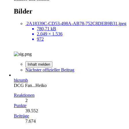
Bilder
2A18339C-CD53-498A-AB78-752C8DEB9B31.jpeg
780,71 kB
2.049 × 1.536
972
Inhalt melden
Nächster offizieller Beitrag
hkrumb
DCG Fan...Heiko
Reaktionen
2
Punkte
39.552
Beiträge
7.674