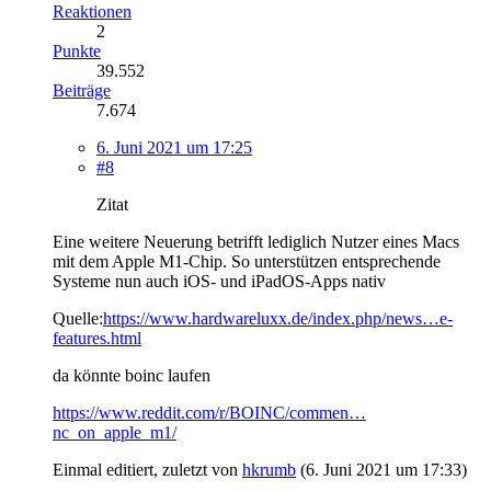
Reaktionen
2
Punkte
39.552
Beiträge
7.674
6. Juni 2021 um 17:25
#8
Zitat
Eine weitere Neuerung betrifft lediglich Nutzer eines Macs
mit dem Apple M1-Chip. So unterstützen entsprechende
Systeme nun auch iOS- und iPadOS-Apps nativ
Quelle:
https://www.hardwareluxx.de/index.php/news…e-
features.html
da könnte boinc laufen
https://www.reddit.com/r/BOINC/commen…
nc_on_apple_m1/
Einmal editiert, zuletzt von
hkrumb
(
6. Juni 2021 um 17:33
)