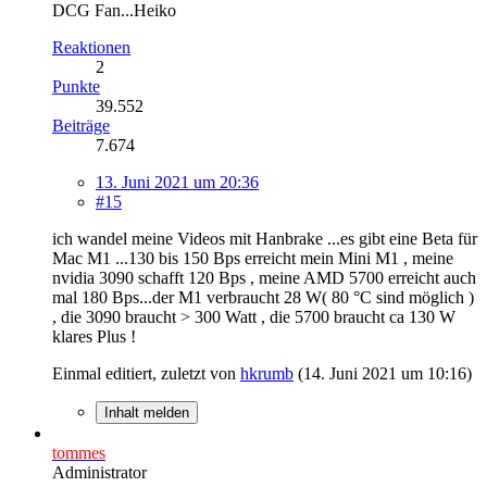
DCG Fan...Heiko
Reaktionen
2
Punkte
39.552
Beiträge
7.674
13. Juni 2021 um 20:36
#15
ich wandel meine Videos mit Hanbrake ...es gibt eine Beta für
Mac M1 ...130 bis 150 Bps erreicht mein Mini M1 , meine
nvidia 3090 schafft 120 Bps , meine AMD 5700 erreicht auch
mal 180 Bps...der M1 verbraucht 28 W( 80 °C sind möglich )
, die 3090 braucht > 300 Watt , die 5700 braucht ca 130 W
klares Plus !
Einmal editiert, zuletzt von
hkrumb
(
14. Juni 2021 um 10:16
)
Inhalt melden
tommes
Administrator