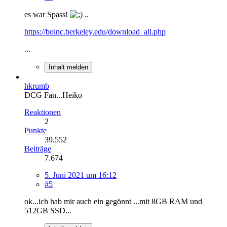
es war Spass!
..
https://boinc.berkeley.edu/download_all.php
...
Inhalt melden
hkrumb
DCG Fan...Heiko
Reaktionen
2
Punkte
39.552
Beiträge
7.674
5. Juni 2021 um 16:12
#5
ok...ich hab mir auch ein gegönnt ...mit 8GB RAM und
512GB SSD...