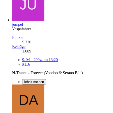
jumpel
Vespafahrer
Punkte
5.720
Beiträge
1.089
9. Mai 2004 um 13:20
#116
N-Trance - Forever (Voodoo & Serano Edit)
Inhalt melden