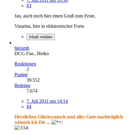
7. Juli 2011 um 10:36
#3
Jau, auch noch hier einen Gruß zum Feste,
Vinarius, hier in elektronischer Form
Inhalt melden
hkrumb
DCG Fan...Heiko
Reaktionen
2
Punkte
39.552
Beiträge
7.674
7. Juli 2011 um 14:14
#4
Herzlichen Glückwunsch und alles Gute nachträglich
wünsch ich Dir ...