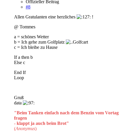
Offizieller Beitrag
#8
Allen Gratulanten eine herzliches
!
@ Tommes
a = schönes Wetter
b = Ich gehe zum Golfplatz
c = Ich bleibe zu Hause
If a then b
Else c
End If
Loop
Gruß
data
"Beim Tanken einfach nach dem Benzin vom Vortag
fragen
- klappt ja auch beim Brot"
(
Anonymus
)