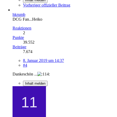
Inhalt melden
Vorheriger offizieller Beitrag
hkrumb
DCG Fan...Heiko
Reaktionen
2
Punkte
39.552
Beiträge
7.674
8. Januar 2019 um 14:37
#4
Dankeschön ...
Inhalt melden