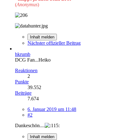
(
Anonymus
)
Inhalt melden
Nächster offizieller Beitrag
hkrumb
DCG Fan...Heiko
Reaktionen
2
Punkte
39.552
Beiträge
7.674
6. Januar 2019 um 11:48
#2
Dankeschön....
Inhalt melden